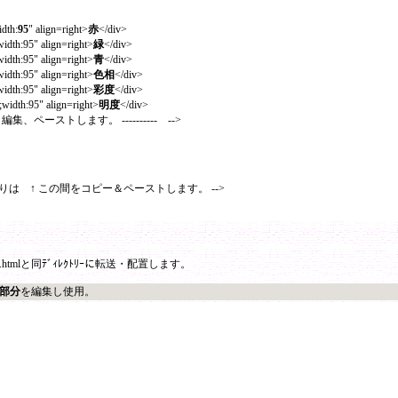
idth:
95
" align=right>
赤
</div>
;width:95" align=right>
緑
</div>
;width:95" align=right>
青
</div>
;width:95" align=right>
色相
</div>
;width:95" align=right>
彩度
</div>
5;width:95" align=right>
明度
</div>
、編集、ペーストします。 ---------- -->
IV有りは ↑ この間をコピー＆ペーストします。 -->
.htmlと同ﾃﾞｨﾚｸﾄﾘｰに転送・配置します。
部分
を編集し使用。