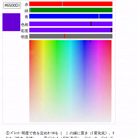
赤
・
Wordpad によるHTMLｿｰｽ（ﾀｸﾞ）を見ながらの直接編集方法。
緑
青
色相
彩度
明度
① ﾊﾟﾚｯﾄ･明度で色を定めｶｰｿﾙを［ ］の縁に置き（I 変化化）、ｸ