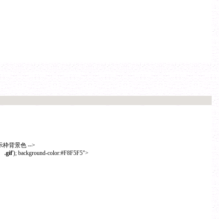
 -->
.gif
'); background-color:#F8F5F5">