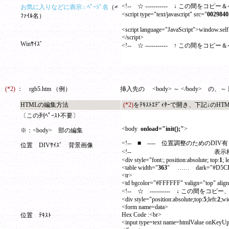
<!-- ☆ ----------- ↓ この間をコピー＆
お気に入りなどに表示 : ﾍﾟｰｼﾞ名
（≠
<script type="text/javascript" src="
0029840
ﾌｧｲﾙ名）
<script language="JavaScript">window.self.
</script>
Winｻｲｽﾞ
<!-- ☆ ----------- ↑ この間をコピー＆
(*2)
：
rgb5.htm （例）
挿入先の <body> ～ </body>
の、
～
HTMLの編集方法
(*2)
をﾃｷｽﾄｴﾃﾞｨﾀｰで開き、下記↓のHTM
〔この列ﾍﾟｰｽﾄ不要〕
<body
onload="init();"
>
※：<body> 部の編集
<!-- ■ ---- 位置調整のためのDI
位置 DIVｻｲｽﾞ 背景画像
<!-- 表示枠位
<div style="font:; position:absolute; top:
1
; l
<table width="
363
" …… dark="#D5C
<tr>
<td bgcolor="#FFFFFF" valign="top" align
<!-- ☆ ---------- ↓ この間をコピー
<div style="position:absolute;top:
5
;left:
2
;wi
<form name=data>
Hex Code :<br>
位置 ﾃｷｽﾄ
<input type=text name=htmlValue onKeyUp