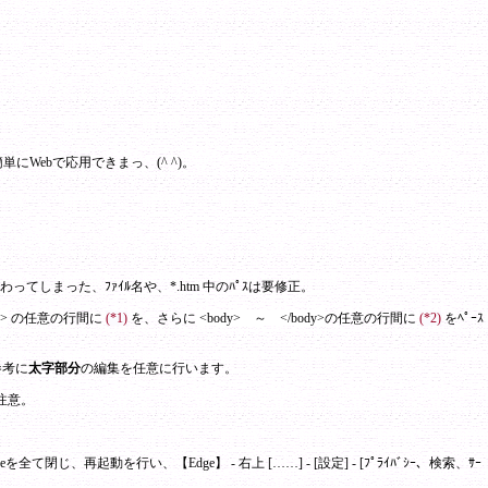
単にWebで応用できまっ、(^ ^)。
付け。
: 変わってしまった、ﾌｧｲﾙ名や、*.htm 中のﾊﾟｽは要修正。
>
の任意の行間に
(*1)
を、さらに
<body> ～ </body>
の任意の行間に
(*2)
をﾍﾟｰｽ
参考に
太字部分
の編集を任意に行います。
に注意。
を全て閉じ、再起動を行い、【Edge】 - 右上 [……] - [設定] - [ﾌﾟﾗｲﾊﾞｼｰ、検索、ｻｰ