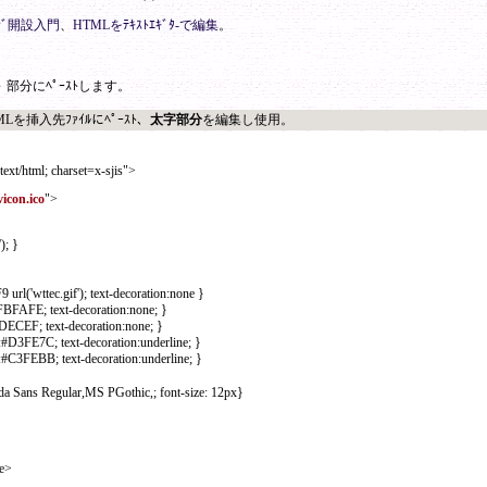
ｰｼﾞ開設入門
、
HTMLをﾃｷｽﾄｴｷﾞﾀ-で編集
。
～
部分にﾍﾟｰｽﾄします。
MLを挿入先ﾌｧｲﾙにﾍﾟｰｽﾄ、
太字部分
を編集し使用。
ext/html; charset=x-sjis">
vicon.ico
">
); }
rl('wttec.gif'); text-decoration:none }
FBFAFE; text-decoration:none; }
EDECEF; text-decoration:none; }
:#D3FE7C; text-decoration:underline; }
:#C3FEBB; text-decoration:underline; }
 Sans Regular,MS PGothic,; font-size: 12px}
le>