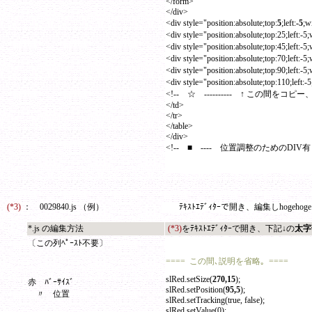
</form>
</div>
<div style="position:absolute;top:
5
;left:
-5
;w
<div style="position:absolute;top:25;left:-5
<div style="position:absolute;top:45;left:-5
<div style="position:absolute;top:70;left:-5
<div style="position:absolute;top:90;left:-5
<div style="position:absolute;top:110;left:-
<!-- ☆ ---------- ↑ この間をコピー
</td>
</tr>
</table>
</div>
<!-- ■ ---- 位置調整のためのD
(*3)
：
0029840.js （例）
ﾃｷｽﾄｴﾃﾞｨﾀｰで開き、編集しhogehoge
*.js の編集方法
(*3)
をﾃｷｽﾄｴﾃﾞｨﾀｰで開き、下記↓の
太字
〔この列ﾍﾟｰｽﾄ不要〕
==== この間､説明を省略｡ ====
slRed.setSize(
270,15
);
赤 ﾊﾞｰｻｲｽﾞ
slRed.setPosition(
95,5
);
〃 位置
slRed.setTracking(true, false);
slRed.setValue(0);