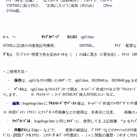
ﾘｯｸ （枠太･点滅）。 ② Ctrl+A（反転表示）、Ctrl＋Ｃ、Ctrl＋V
でHTMLに貼り付け。
”お気に入り”に追加（IEのみ）
□New
小Win版。
ﾎｰﾑ
へ
ｻﾝﾌﾟﾙﾍﾟｰｼﾞ RGB5
rgb5.htm
HTMLに記述の16進色記号獲得。 DHTML。 ｻｲｽﾞ・配置などのｶｽﾀ
ﾃﾞﾓ
は、① ﾊﾟﾚｯﾄ･明度で色を定めｶｰｿﾙを［ ］の縁に置き（I 変化化）、ｸﾘｯｸ （枠
< ご使用方法 >
・
保存
は、
rgb5/
をｸﾘｯｸ開いたﾎﾙﾀﾞｰで、rgb5.htm、0029840.js、002
・
ﾍﾟｰｽﾄ
は、rgb5.htm をﾃｷｽﾄｴﾃﾞｨﾀｰで開き、ﾎｰﾑﾍﾟｰｼﾞ作成ｿﾌﾄなどの ”ﾃｷｽﾄﾓ
ﾄします。 ※: ﾃｷｽﾄﾓｰﾄﾞ
:
ｺｰﾄﾞ/HTMLﾀｸﾞ挿入/HTMLﾒﾆｭｰ など。
･
編集
:
hogehoge.htm に
ﾃｷｽﾄﾓｰﾄﾞでﾍﾟｰｽﾄ
後は、ﾎｰﾑﾍﾟｰｼﾞ作成ｿﾌﾄのﾃﾞｻﾞｲﾝや通常
※: 外部ﾄﾞﾒｲﾝ（ｻｲﾄ）にｱｯﾌﾟﾛｰﾄの画像などの使用は、非表示に注意。 画像の a
･
ｱｯﾌﾟﾛｰﾄﾞは
、hogehoge.htm と同じﾎﾙﾀﾞｰに、使用してる 上記画像、*.js をｱ
・
作動ﾃｽﾄ
は Edge～ などで。 更新の確認は、ﾌﾞﾗｳｻﾞｰなどのｷｬｯｼｭのｸﾘｱ後に実施
ﾋﾞｽ] - [閲覧ﾃﾞ-ﾀをｸﾘｱ] - ［ｸﾘｱ-するﾃﾞ-ﾀの選択］ - ［ｖ］閲覧の履歴 -［今すく