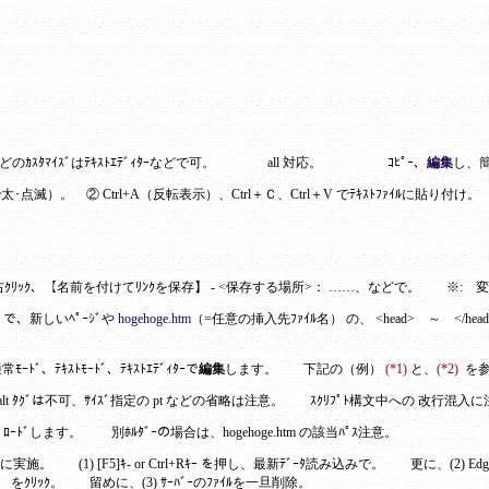
ﾏｲｽﾞはﾃｷｽﾄｴﾃﾞｨﾀｰなどで可。 all 対応。 ｺﾋﾟｰ、
編集
し、簡
太･点滅）。 ② Ctrl+A（反転表示）、Ctrl＋Ｃ、Ctrl＋V でﾃｷｽﾄﾌｧｲﾙに貼り
9840.jpg を右ｸﾘｯｸ、【名前を付けてﾘﾝｸを保存】 - <保存する場所>： ……、などで。 ※
ｰﾄﾞ で、新しいﾍﾟｰｼﾞや
hogehoge.htm
（=任意の挿入先ﾌｧｲﾙ名） の、
<head> ～ </head
ﾓｰﾄﾞ、ﾃｷｽﾄﾓｰﾄﾞ、ﾃｷｽﾄｴﾃﾞｨﾀｰで
編集
します。 下記の（例）
(*1)
と、
(*2)
を
lt ﾀｸﾞは不可、ｻｲｽﾞ指定の pt などの省略は注意。 ｽｸﾘﾌﾟﾄ構文中への 改行混入
ｯﾌﾟﾛｰﾄﾞします。 別ﾎﾙﾀﾞｰの場合は、hogehoge.htm の該当ﾊﾟｽ注意。
。 (1) [F5]ｷ- or Ctrl+Rｷｰ を押し、最新ﾃﾞｰﾀ読み込みで。 更に、(2) Edge
ｸﾘｱ］ をｸﾘｯｸ。 留めに、(3) ｻｰﾊﾞｰのﾌｧｲﾙを一旦削除。