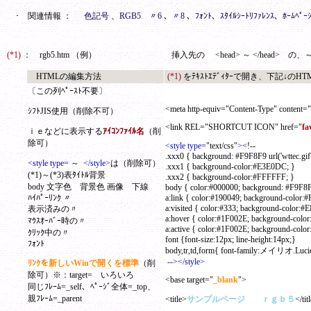
･ 関連情報 ：
色記号
、
RGB5
〃6
、
〃8
、
ﾌｫﾝﾄ
、
ｽﾀｲﾙｼｰﾄﾘﾌｧﾚﾝｽ
、
ﾎｰﾑﾍﾟ
(*1)
： rgb5.htm （例）
挿入先の <head> ～ </head>
の、
HTMLの編集方法
(*1)
をﾃｷｽﾄｴﾃﾞｨﾀｰで開き、下記↓のHT
〔この列ﾍﾟｰｽﾄ不要〕
<meta http-equiv="Content-Type" content="t
ｼﾌﾄJIS使用（削除不可）
<link REL="SHORTCUT ICON" href="
fa
ｉｅなどに表示する
ｱｲｺﾝﾌｧｲﾙ名
（削
除可）
<style type=
"text/css"
>
<!--
.xxx0 { background: #F9F8F9 url('wttec.gif'
<style type=
～
</style>
は（削除可）
.xxx1 { background-color:#E3E0DC; }
(*1)～(*3)表ﾀｲﾄﾙ背景
.xxx2 { background-color:#FFFFFF; }
body 文字色 背景色 画像 下線
body { color:#000000; background: #F9F8F9 u
ﾊｲﾊﾟｰﾘﾝｸ 〃
a:link { color:#190049; background-color:#
a:visited { color:#333; background-color:#
表示済みの〃
a:hover { color:#1F002E; background-color
ﾏｳｽｵｰﾊﾞｰ時の〃
a:active { color:#1F002E; background-color
ｸﾘｯｸ中の〃
font {font-size:12px; line-height:14px;}
ﾌｫﾝﾄ
body,tr,td,form{ font-family:メイリオ.Lucida
--></style>
ﾘﾝｸを新しいWinで開くを標準
（削
除可）※：target= いろいろ
<base target="
_blank
">
同じﾌﾚｰﾑ=_self、ﾍﾟｰｼﾞ全体=_top、
親ﾌﾚｰﾑ=_parent
<title>
サンプルページ ｒｇｂ５
</tit