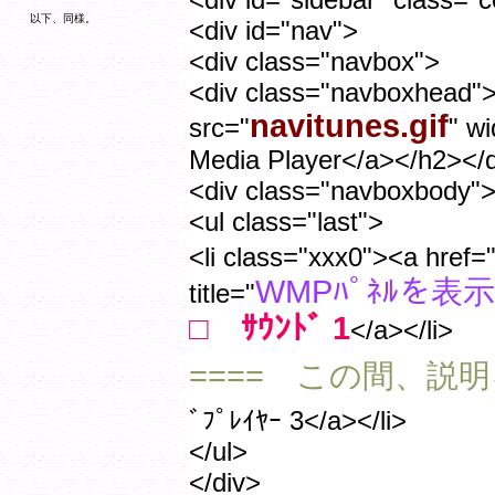
以下、同様。
<div id="nav">
<div class="navbox">
<div class="navboxhead"
navitunes.gif
src="
" w
Media Player</a></h2></
<div class="navboxbody"
<ul class="last">
<li class="xxx0"><a href=
WMPﾊﾟﾈﾙを表
title="
□ ｻｳﾝﾄﾞ 1
</a></li>
==== この間、説
ﾞﾌﾟﾚｲﾔｰ 3</a></li>
</ul>
</div>