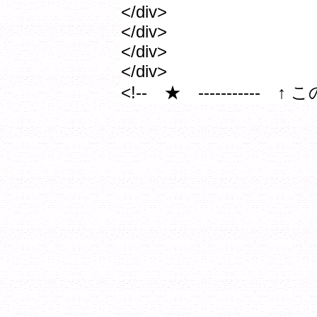
</div>
</div>
</div>
</div>
<!-- ★ -----------