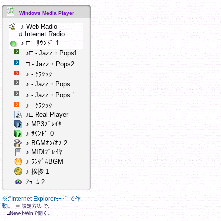
Windows Media Player
♪ Web Radio
♫ Internet Radio
♪ □ ｻｳﾝﾄﾞ 1
♪□ - Jazz・Pops1
□ - Jazz・Pops2
♪ - ｸﾗｼｯｸ
♪ - Jazz・Pops
♪ - Jazz・Pops 1
♪ - ｸﾗｼｯｸ
♪□ Real Player
♪ MP3ﾌﾟﾚｲﾔｰ
♪ ｻｳﾝﾄﾞ 0
♪ BGMｵﾝ/ｵﾌ 2
♪ MIDIﾌﾟﾚｲﾔｰ
♪ ﾗﾝﾀﾞﾑBGM
♪ 挨拶 1
ｱﾗｰﾑ 2
※:”Internet Explorerﾓｰﾄﾞ で作
動。
⇒
設定方法
で。
□New小Winで開く。