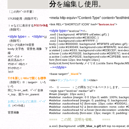
分
を編集し使用。
〔この列ﾍﾟｰｽﾄ不要〕
<meta http-equiv="Content-Type" content="text/html
ｼﾌﾄJIS使用（削除不可）
<link REL="SHORTCUT ICON" href="
favicon.ico
">
ｉｅなどに表示する
ｱｲｺﾝﾌｧｲﾙ名
（削除可）
<style type=
>
"text/css"
<!--
.xxx0 { background: #F9F8F9 url('wttec.gif'); }
<style type=
</style>
～
は
.xxx1 { background-color:#E3E0DC; }
（削除可）
.xxx2 { background-color:#FFFFFF; }
body { color:#000000; background: #F9F8F9 url('wttec.gif'); 
(*1)～(*3)表ﾀｲﾄﾙ背景
a:link { color:#190049; background-color:#FBFAFE; text-dec
body 文字色 背景色 画像 下
a:visited { color:#333; background-color:#EDECEF; text-dec
線
a:hover { color:#1F002E; background-color:#D3FE7C; text-de
ﾊｲﾊﾟｰﾘﾝｸ 〃
a:active { color:#1F002E; background-color:#C3FEBB; text-d
font {font-size:12px; line-height:14px;}
表示済みの〃
body,tr,td,form{ font-family:メイリオ,Lucida Sans Regular,MS 
ﾏｳｽｵｰﾊﾞｰ時の〃
--></style>
ｸﾘｯｸ中の〃
ﾌｫﾝﾄ
<base target="
_blank
">
ﾘﾝｸを新しいWinで開くを標準
<title>
サンプルページ 表 5
</title>
（削除可）※：target= いろ
いろ
<!-- ☆ ----------- ↓ この間をコピー＆ペーストします。 ----------
同じﾌﾚｰﾑ=_self、ﾍﾟｰｼﾞ全体
<style type="text/css" media="all">
#main {margin: 10px auto;}
=_top、親ﾌﾚｰﾑ=_parent
#sidebar .navbox {margin: 0 0 10px 0; width: 100%; backgro
#sidebar .navboxhead {margin: 0; padding: 0; background: 
お気に入りなどに表示 : ﾍﾟｰｼﾞ
#sidebar .navboxhead h2 {font-size: 10px; color: #5000A1;
名
（≠ﾌｧｲﾙ名）
#sidebar .navboxhead h2 a {text-decoration: none; color: #
#sidebar .navboxhead h2 a:hover {text-decoration: underlin
背景画像
#sidebar .navboxbody {font-size: 13px; margin: 0; padding:
==== この間、説明を省略。 ====
a.xxx1 {background: url(
20_blue_s.gif
) left top no-repeat; d