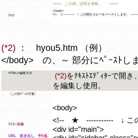
==== この間、説明を省略。 ====
</style>
<!-- ☆ ----------- ↑ この間をコピー＆ペーストします。 ----------
ｱｲｺﾝ
(*2)
：
hyou5.htm
</body>
の、
～
部分にﾍﾟｰｽﾄし
HTMLの編集方法
(*2)
をﾃｷｽﾄｴﾃﾞｨﾀｰで開
を編集し使用。
〔この列ﾍﾟｰｽﾄ不要〕
<body>
<!-- ★ -----------
ｱｲｺﾝ 画像
<div id="main">
URL
吹き出し
ｻｲﾄ名
<div id="sidebar" class="