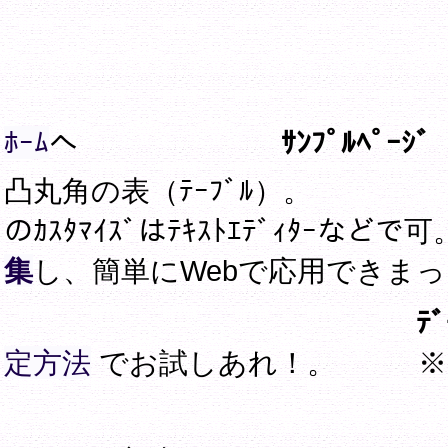
ﾎｰﾑ
へ
ｻﾝﾌﾟﾙﾍﾟｰｼ
凸丸角の表（ﾃｰﾌﾞﾙ）。 
のｶｽﾀﾏｲｽﾞはﾃｷｽﾄｴﾃﾞｨﾀ
集
し、簡単にWebで応用できまっ、
ﾃﾞﾓ 
定方法
でお試しあれ！。
※： 