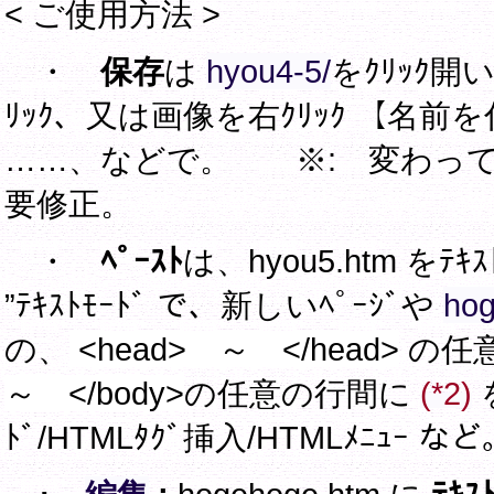
< ご使用方法 >
・
保存
は
hyou4-5/
をｸﾘｯｸ開
ﾘｯｸ、又は画像を右ｸﾘｯｸ 【名前を
……、などで。 ※: 変わってしまっ
要修正。
・
ﾍﾟｰｽﾄ
は、hyou5.htm をﾃ
”ﾃｷｽﾄﾓｰﾄﾞ で、新しいﾍﾟｰｼﾞや
hog
の、
<head> ～ </head>
の任
～ </body>
の任意の行間に
(*2)
ﾄﾞ/HTMLﾀｸﾞ挿入/HTMLﾒﾆｭｰ など