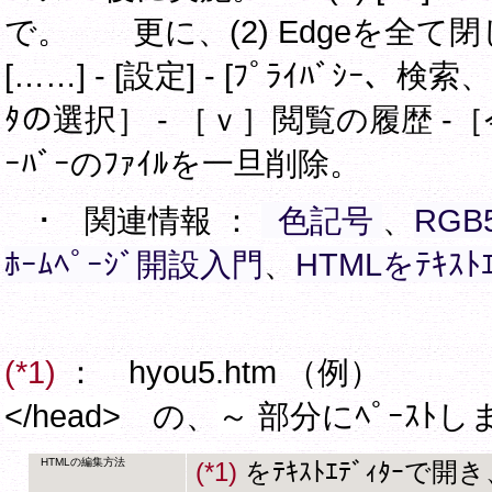
で。 更に、(2) Edgeを全て閉
[……] - [設定] - [ﾌﾟﾗｲﾊﾞｼｰ、検索、ｻ
ﾀの選択］ - ［ｖ］閲覧の履歴 -［
ｰﾊﾞｰのﾌｧｲﾙを一旦削除。
･ 関連情報 ：
色記号
、
RGB
ﾎｰﾑﾍﾟｰｼﾞ開設入門
、
HTMLをﾃｷｽﾄ
(*1)
： hyou5.htm
</head>
の、
～
部分にﾍﾟｰｽﾄし
HTMLの編集方法
(*1)
をﾃｷｽﾄｴﾃﾞｨﾀｰで開