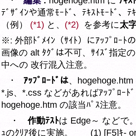
･
編集
:
hogehoge.htm に
ﾃｷｽ
ﾃﾞｻﾞｲﾝや通常ﾓｰﾄﾞ、ﾃｷｽﾄﾓｰﾄﾞ、ﾃｷ
（例）
(*1)
と、
(*2)
を参考に
太
※: 外部ﾄﾞﾒｲﾝ（ｻｲﾄ）にｱｯ
画像の alt ﾀｸﾞは不可、ｻｲｽﾞ指
中への 改行混入注意。
･
ｱｯﾌﾟﾛｰﾄﾞは
、hogehoge.
*.js、*.css などがあればｱｯﾌ
hogehoge.htm の該当ﾊﾟｽ注意。
・
作動ﾃｽﾄ
は Edge～ などで
ｭのｸﾘｱ後に実施。 (1) [F5]ｷ- 