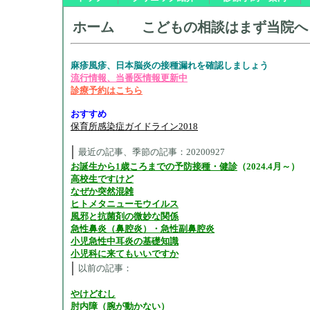
ホーム こどもの相談はま
麻疹風疹、日本脳炎の接種漏れを確認しましょう
流行情報、当番医情報更新中
診療予約はこちら
おすすめ
保育所感染症ガイドライン2018
最近の記事、季節の記事：20200927
お誕生から1歳ころまでの予防接種・健診
（2024.4月～）
高校生ですけど
なぜか突然混雑
ヒトメタニューモウイルス
風邪と抗菌剤の微妙な関係
急性鼻炎（鼻腔炎）・急性副鼻腔炎
小児急性中耳炎の基礎知識
小児科に来てもいいですか
以前の記事：
やけどむし
肘内障（腕が動かない）