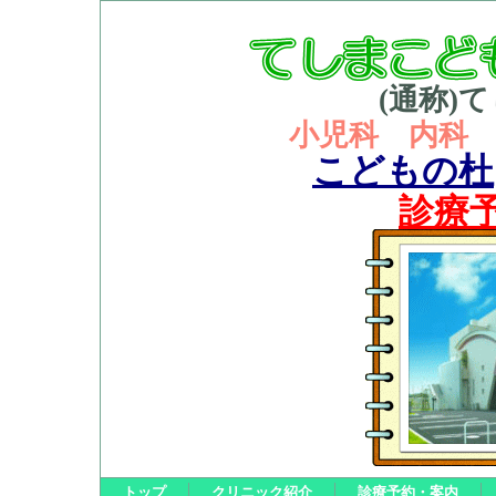
(通称)
小児科 内科
こどもの杜
診療
トップ
クリニック紹介
診療予約・案内