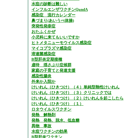
水痘の診断は難しい
インフルエンザワクチンQandA
感染症 流行カレンダー
鼻づまり(あいうべ体操)
突発性発疹症
おたふくかぜ
小児科に来てもいいですか
ヒトメタニューモウイルス感染症
マイコプラズマ感染症
溶連菌感染症
B型肝炎定期接種
虐待 揺さぶり症候群
家庭の子育てと発達支援
感染性腸炎
外来か入院か
けいれん（ひきつけ）（４）単純型熱性けいれん
けいれん（ひきつけ）（３）クリニックでは
けいれん（ひきつけ）（２）けいれんを起こしたら
けいれん（ひきつけ）（１）
ロタウイルスワクチン
発熱 解熱剤
発熱 発熱、脱水、低血糖
異物 事故
水痘ワクチンの効果
B型肝炎ワクチン