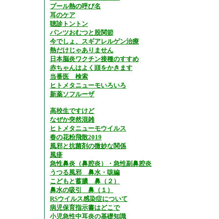
プール熱の呼び名
耳のケア
聴診トントン
パンツおむつと股関節
今でしょ、スギアレルゲン治療
熱だけじゃありません
日本脳炎ワクチン接種のすすめ
赤ちゃんはよく頭をかきます
当番医 検索
ヒトメタニューモいろいろ
新薬ソフルーザ
高校生ですけど
なぜか突然混雑
ヒトメタニューモウイルス
春の花粉飛散2019
風邪と抗菌剤の微妙な関係
風疹
急性鼻炎（鼻腔炎）・急性副鼻腔炎
うつる風邪 鼻水・咳編
こどもと蓄膿 鼻（２）
鼻水の吸引 鼻（１）
RSウイルス感染症について
病児保育指示書はどこで
小児急性中耳炎の基礎知識